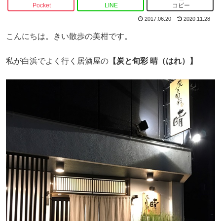
Pocket
LINE
コピー
2017.06.20
2020.11.28
こんにちは。きい散歩の美柑です。
私が白浜でよく行く居酒屋の
【炭と旬彩 晴（はれ）】