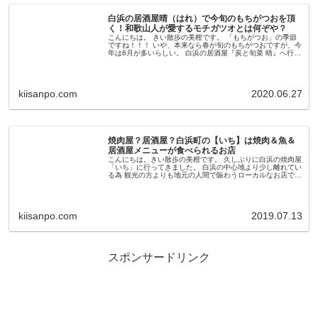
白浜の居酒屋晴（はれ）で今旬のもちがつおを頂
く！和歌山人が愛するモチガツオとは何ぞや？
こんにちは。 きい散歩の美柑です。 「もちがつお」の季節
ですね！！！ いや、本来なら春が旬のもちがつおですが、今
年は6月が多いらしい。 白浜の居酒屋『炭と旬菜 晴』へ行き
まして もちがつおが入ってるとの事で頂きました。 で、そ
のモチガツオっ...
kiisanpo.com
2020.06.27
焼肉屋？居酒屋？白浜町の【いち】は焼肉＆魚＆
居酒屋メニューが食べられるお店
こんにちは。きい散歩の美柑です。 久しぶりに白浜の焼肉屋
「いち」に行ってきました。 白浜の中心地より少し離れてい
る為 観光の方よりも地元の人間で賑わうローカルなお店で
安くて旨くて品数豊富！ 焼肉だけでなく居酒屋のような一品
モノも豊富で、お...
kiisanpo.com
2019.07.13
スポンサードリンク