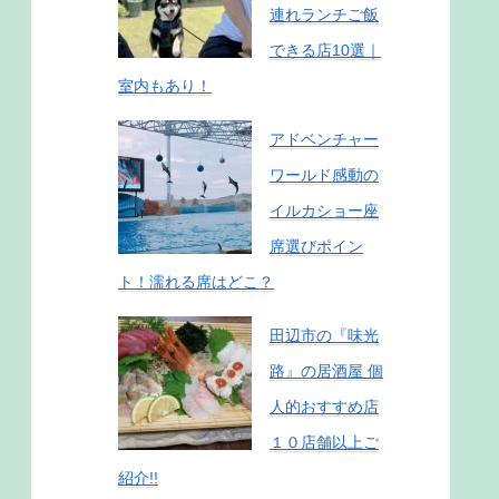
連れランチご飯
できる店10選｜
室内もあり！
アドベンチャー
ワールド感動の
イルカショー座
席選びポイン
ト！濡れる席はどこ？
田辺市の『味光
路』の居酒屋 個
人的おすすめ店
１０店舗以上ご
紹介!!