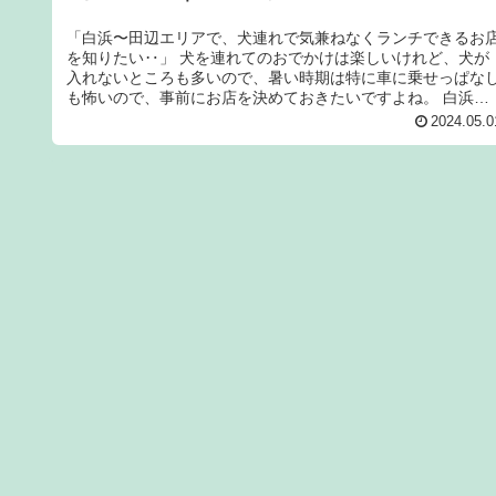
「白浜〜田辺エリアで、犬連れで気兼ねなくランチできるお
を知りたい‥」 犬を連れてのおでかけは楽しいけれど、犬が
入れないところも多いので、暑い時期は特に車に乗せっぱな
も怖いので、事前にお店を決めておきたいですよね。 白浜〜
田辺エリアは、徐...
2024.05.0