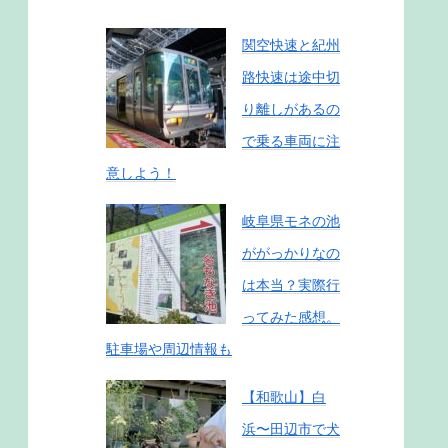
関空快速と紀州
路快速は途中切
り離しがあるの
で乗る車両に注
意しよう！
岐阜県モネの池
ががっかりなの
は本当？実際行
ってみた感想。
駐車場や周辺情報も
【和歌山】白
浜〜田辺市で犬