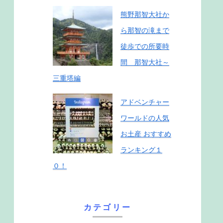
熊野那智大社か
ら那智の滝まで
徒歩での所要時
間 那智大社～
三重塔編
アドベンチャー
ワールドの人気
お土産 おすすめ
ランキング１
０！
カテゴリー