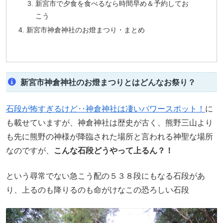
新宮市で夕食を食べるなら時間早め＆予約してお
こう
新宮市神倉神社のお燈まつり・まとめ
新宮市神倉神社のお燈まつりとはどんなお祭り？
石段が怖すぎるけど‥神倉神社は凄いパワースポット！
に
も載せていますが、神倉神社は歴史が古く、熊野三山より
も先に熊野の神様が降臨された場所と言われる神聖な場所
なのですが、
こんな石段どうやって上るん？！
という尋常でない急こう配の５３８段にもなる石段があ
り、上るのも降りるのも命がけなこの恐ろしい石段