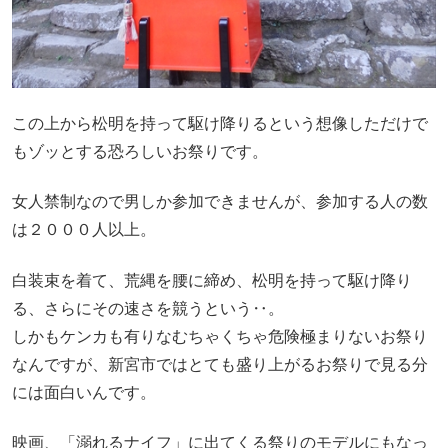
この上から松明を持って駆け降りるという想像しただけで
もゾッとする恐ろしいお祭りです。
女人禁制なので男しか参加できませんが、参加する人の数
は２０００人以上。
白装束を着て、荒縄を腰に締め、松明を持って駆け降り
る、さらにその速さを競うという‥。
しかもケンカも有りなむちゃくちゃ危険極まりないお祭り
なんですが、新宮市ではとても盛り上がるお祭りで見る分
には面白いんです。
映画、「溺れるナイフ」に出てくる祭りのモデルにもなっ