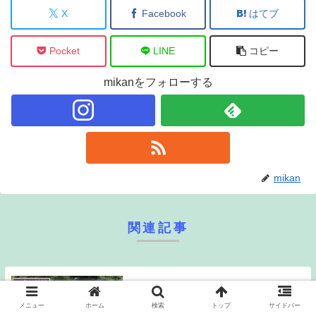
X
Facebook
はてブ
Pocket
LINE
コピー
mikanをフォローする
mikan
関連記事
お寺・神社
田辺市の一願寺は本当に願いを叶
メニュー
ホーム
検索
トップ
サイドバー
えてくれる？口コミやアクセス