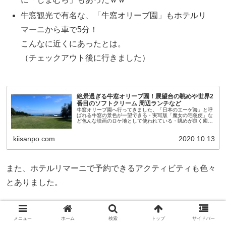
牛窓観光で有名な、「牛窓オリーブ園」もホテルリ
マーニから車で5分！
こんなに近くにあったとは。
（チェックアウト後に行きました）
絶景過ぎる牛窓オリーブ園！展望台の眺めや世界2
番目のソフトクリーム 周辺ランチなど
牛窓オリーブ園へ行ってきました。「日本のエーゲ海」と呼
ばれる牛窓の景色が一望できる・実写版「魔女の宅急便」な
ど色んな映画のロケ地として使われている・眺めが良く癒さ
れる場所なのに入園料は無料！と観光には素晴らしい場所で
個人的に日本三景の一景として認定したいくらいの絶景でし
kiisanpo.com
2020.10.13
た。
また、ホテルリマーニで予約できるアクティビティも色々
とありました。
干潮時に砂の道が現れる「ヴィーナスロード」
メニュー
ホーム
検索
トップ
サイドバー