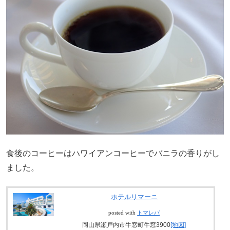
食後のコーヒーはハワイアンコーヒーでバニラの香りがし
ました。
ホテルリマーニ
posted with
トマレバ
岡山県瀬戸内市牛窓町牛窓3900
[地図]