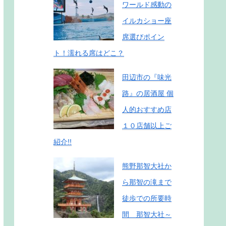
ワールド感動の
イルカショー座
席選びポイン
ト！濡れる席はどこ？
田辺市の『味光
路』の居酒屋 個
人的おすすめ店
１０店舗以上ご
紹介!!
熊野那智大社か
ら那智の滝まで
徒歩での所要時
間 那智大社～