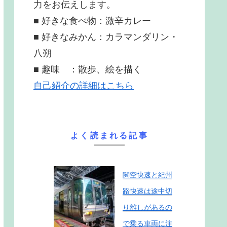
力をお伝えします。
■ 好きな食べ物：激辛カレー
■ 好きなみかん：カラマンダリン・
八朔
■ 趣味 ：散歩、絵を描く
自己紹介の詳細はこちら
よく読まれる記事
関空快速と紀州
路快速は途中切
り離しがあるの
で乗る車両に注