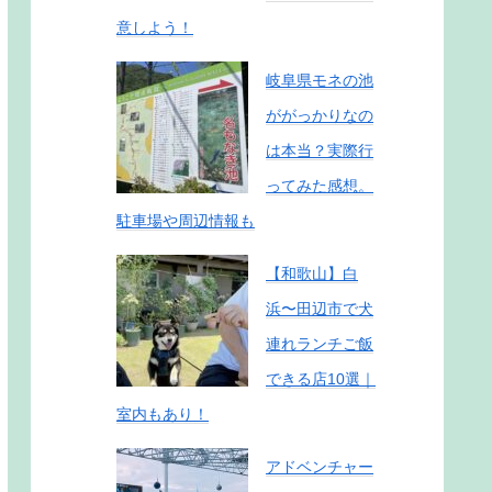
意しよう！
岐阜県モネの池
ががっかりなの
は本当？実際行
ってみた感想。
駐車場や周辺情報も
【和歌山】白
浜〜田辺市で犬
連れランチご飯
できる店10選｜
室内もあり！
アドベンチャー