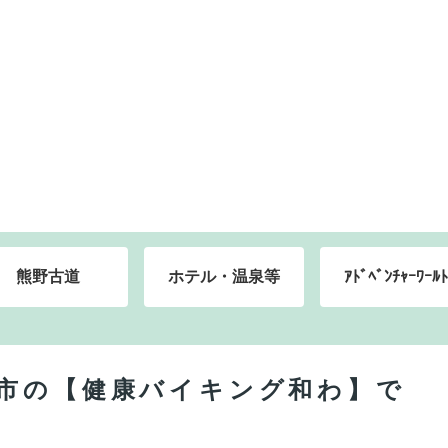
熊野古道
ホテル・温泉等
ｱﾄﾞﾍﾞﾝﾁｬｰﾜｰﾙﾄ
辺市の【健康バイキング和わ】で
～