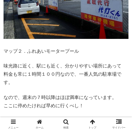
マップ２．ふれあいモータープール
味光路に近く、駅にも近く、分かりやすい場所にあって
料金も常に１時間１００円なので、一番人気の駐車場で
す。
なので、週末の７時以降はほぼ満車になっています。
ここに停めたければ早めに行くべし！
余談ですが、地元の人間はこの駐車場の事を「けんしんの
駐車場」と言うので
メニュー
ホーム
検索
トップ
サイドバー