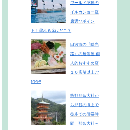
ワールド感動の
イルカショー座
席選びポイン
ト！濡れる席はどこ？
田辺市の『味光
路』の居酒屋 個
人的おすすめ店
１０店舗以上ご
紹介!!
熊野那智大社か
ら那智の滝まで
徒歩での所要時
間 那智大社～