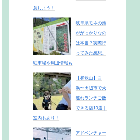
意しよう！
岐阜県モネの池
ががっかりなの
は本当？実際行
ってみた感想。
駐車場や周辺情報も
【和歌山】白
浜〜田辺市で犬
連れランチご飯
できる店10選｜
室内もあり！
アドベンチャー