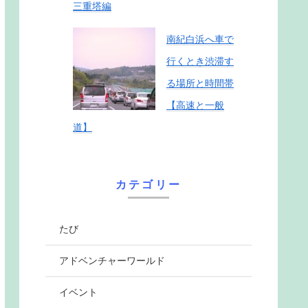
三重塔編
南紀白浜へ車で
行くとき渋滞す
る場所と時間帯
【高速と一般
道】
カテゴリー
たび
アドベンチャーワールド
イベント