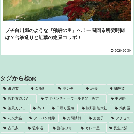
プチ白川郷のような『飛騨の里』へ！一周回る所要時間
は？合掌造りと紅葉の絶景コラボ！
2020.10.30
タグから検索
田辺市
白浜町
ランチ
絶景
味光路
熊野古道歩き
アドベンチャーワールド楽しみ方
中辺路
絶景カフェ
祭り
日帰り温泉
熊野那智大社
焼肉屋
花火大会
アドベン雑学
お得情報
お菓子
アクセス
古民家
駐車場
那智の滝
カレー屋
長生の湯