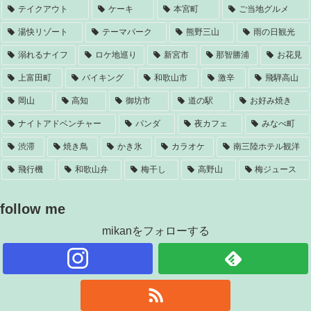
テイクアウト
ケーキ
本宮町
ご当地グルメ
湯快リゾート
テーマパーク
熊野三山
雨の日観光
溺れるナイフ
ロケ地巡り
新宮市
那智勝浦
お花見
上富田町
バイキング
和歌山市
激辛
飛騨高山
岡山
高知
御坊市
道の駅
お好み焼き
ナイトアドベンチャー
パンダ
夜カフェ
みなべ町
渋滞
焼き鳥
かき氷
カラオケ
南三陸ホテル観洋
飛行機
和歌山弁
梅干し
高野山
梅ジュース
follow me
mikanをフォローする